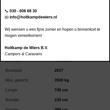
Disclaimer
📞
030 - 606 68 30
Afspraak maken
📧
info@holtkampdewiers.nl
Kwaliteit & service
Nieuws
Wij wensen u een fijne zomer en hopen u binnenkort te
Contact
mogen verwelkomen!
Beschikbaar
Holtkamp de Wiers B.V.
Chausson Welcome 737
Campers & Caravans
Conditie
Gebruikt
Bouwjaar
2017
Max. gewicht
3500 kg
Lengte
749 cm
Breedte
230 cm
Hoogte
289 cm