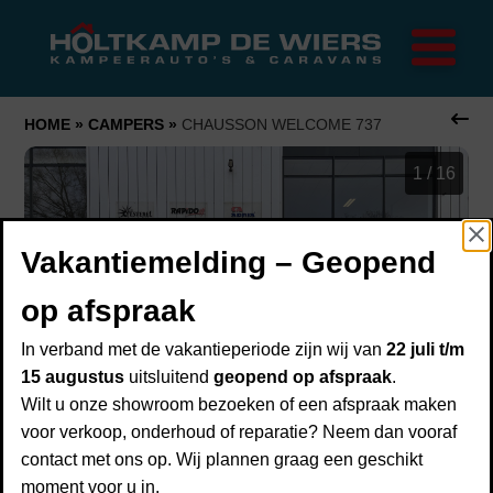
Home
Merken
Trigano
Rapido
HOME
»
CAMPERS
»
CHAUSSON WELCOME 737
FRANKIA
1
/
16
Campers
Caravans
Vakantiemelding – Geopend
Onderhoud
Over ons
op afspraak
Over Holtkamp de Wiers
In verband met de vakantieperiode zijn wij van
22 juli t/m
Showroom
15 augustus
uitsluitend
geopend op afspraak
.
Financiering
Wilt u onze showroom bezoeken of een afspraak maken
voor verkoop, onderhoud of reparatie? Neem dan vooraf
Inruilen
contact met ons op. Wij plannen graag een geschikt
Verzekering
moment voor u in.