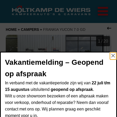
Home
Merken
Trigano
Rapido
HOME
»
CAMPERS
»
FRANKIA YUCON 7.0 GD
FRANKIA
1
/
20
Campers
Caravans
Vakantiemelding – Geopend
Onderhoud
Over ons
op afspraak
Over Holtkamp de Wiers
In verband met de vakantieperiode zijn wij van
22 juli t/m
Showroom
15 augustus
uitsluitend
geopend op afspraak
.
Financiering
Wilt u onze showroom bezoeken of een afspraak maken
voor verkoop, onderhoud of reparatie? Neem dan vooraf
Inruilen
contact met ons op. Wij plannen graag een geschikt
Verzekering
moment voor u in.