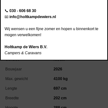
Disclaimer
📞
030 - 606 68 30
Afspraak maken
📧
info@holtkampdewiers.nl
Kwaliteit & service
Nieuws
Wij wensen u een fijne zomer en hopen u binnenkort te
Contact
mogen verwelkomen!
Beschikbaar
Holtkamp de Wiers B.V.
Frankia Yucon 7.0 GD
Campers & Caravans
Conditie
Nieuw
Bouwjaar
2026
Max. gewicht
4100 kg
Lengte
697 cm
Breedte
202 cm
Hoogte
288 cm