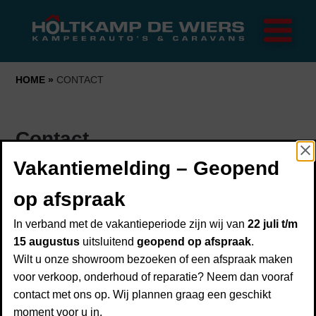
Home
Merken
Trigano
Rapido
HOME
»
CONTACT
FRANKIA
Campers
Contact
Caravans
Vakantiemelding – Geopend
Onderhoud
Heeft u een vraag of wilt u meer informatie? Neem dan
Over ons
op afspraak
vrijblijvend contact op via het onderstaande
Over Holtkamp de Wiers
contactformulier. U kunt ons ook telefonisch bereiken op
In verband met de vakantieperiode zijn wij van
22 juli t/m
Showroom
+31 (0)30 606 68 30
. Of stuur een mail naar
15 augustus
uitsluitend
geopend op afspraak
.
info@holtkampdewiers.nl
.
Financiering
Wilt u onze showroom bezoeken of een afspraak maken
voor verkoop, onderhoud of reparatie? Neem dan vooraf
Inruilen
contact met ons op. Wij plannen graag een geschikt
Verzekering
moment voor u in.
Contact details