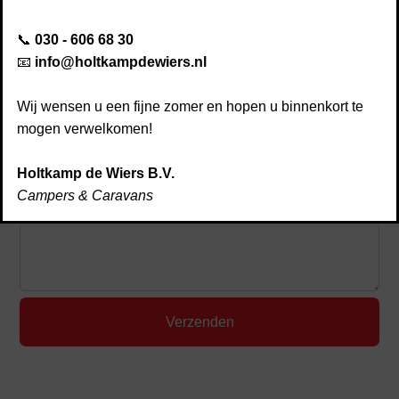
Disclaimer
vrijblijvend contact op via het onderstaande
contactformulier. Of
maak een afspraak
.
📞
030 - 606 68 30
Afspraak maken
📧
info@holtkampdewiers.nl
Kwaliteit & service
Nieuws
Wij wensen u een fijne zomer en hopen u binnenkort te
Contact
mogen verwelkomen!
Holtkamp de Wiers B.V.
Campers & Caravans