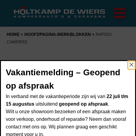
Home
Merken
Trigano
Rapido
HOME
»
HOOFDPAGINA-MERKBLOKKEN
»
RAPIDO
CAMPERS
FRANKIA
Campers
Caravans
Rapido campers
Vakantiemelding – Geopend
Onderhoud
Over ons
op afspraak
Over Holtkamp de Wiers
In verband met de vakantieperiode zijn wij van
22 juli t/m
Showroom
15 augustus
uitsluitend
geopend op afspraak
.
Financiering
Wilt u onze showroom bezoeken of een afspraak maken
Neem contact met ons op
voor verkoop, onderhoud of reparatie? Neem dan vooraf
Inruilen
contact met ons op. Wij plannen graag een geschikt
Verzekering
Heeft u vragen of wilt u meer informatie? Neem dan
moment voor u in.