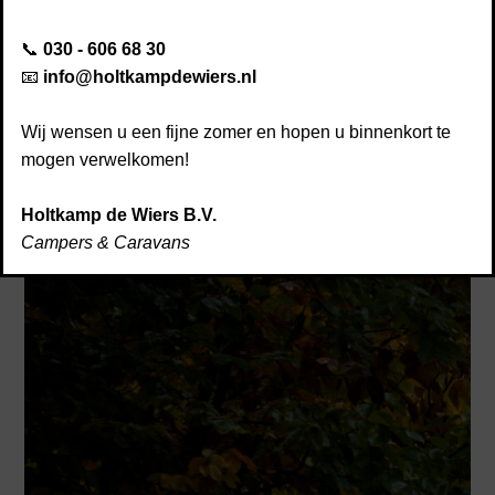
Disclaimer
📞
030 - 606 68 30
Afspraak maken
📧
info@holtkampdewiers.nl
Kwaliteit & service
Nieuws
Wij wensen u een fijne zomer en hopen u binnenkort te
Yucon
Contact
mogen verwelkomen!
Premium Buscampers
Holtkamp de Wiers B.V.
Campers & Caravans