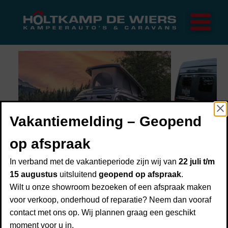
Home
Merken
Trigano
Rapido
FRANKIA
Campers
Caravans
Vakantiemelding – Geopend
Onderhoud
Over ons
op afspraak
Over Holtkamp de Wiers
In verband met de vakantieperiode zijn wij van
22 juli t/m
Showroom
15 augustus
uitsluitend
geopend op afspraak
.
Mercedes M
Financiering
Wilt u onze showroom bezoeken of een afspraak maken
voor verkoop, onderhoud of reparatie? Neem dan vooraf
Inruilen
contact met ons op. Wij plannen graag een geschikt
K-Peak
Verzekering
moment voor u in.