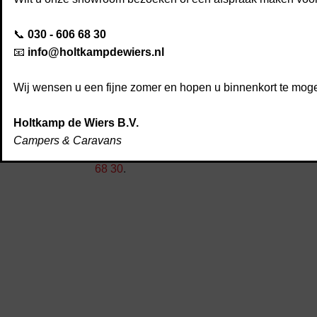
merken. Bekende merken waar onder: Thule
📞
030 - 606 68 30
Ingebouwd door de special
📧
info@holtkampdewiers.nl
Wilt u uw aankoop laten inbouwen door de s
werkplaats zorgen onze monteurs voor de ju
Wij wensen u een fijne zomer en hopen u binnenkort te mo
Inbouwaccessoires kopen
Holtkamp de Wiers B.V.
Campers & Caravans
Neem dan contact op met Holtkamp de Wier
68 30
.