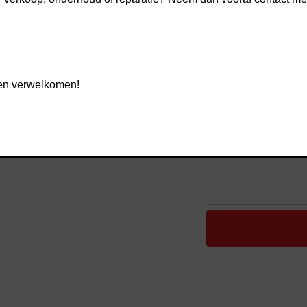
, Dometic en Fiamma.
ist
pecialist? Geen enkel probleem! In onze
iste montage van uw product.
gen verwelkomen!
?
s via
dit formulier
of bel direct:
030 – 606