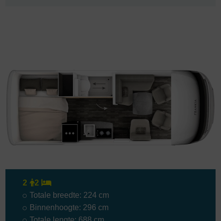
2
2
Totale breedte: 224 cm
Binnenhoogte: 296 cm
Totale lengte: 688 cm