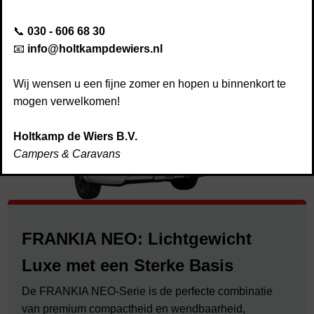
Disclaimer
📞
030 - 606 68 30
Afspraak maken
📧
info@holtkampdewiers.nl
Kwaliteit & service
Nieuws
Wij wensen u een fijne zomer en hopen u binnenkort te
Contact
mogen verwelkomen!
Holtkamp de Wiers B.V.
Campers & Caravans
FRANKIA NEO: Lichtgewicht
Luxe met een Sterke Basis
De FRANKIA NEO-Serie is de perfecte combinatie
van premium compactheid en wendbaarheid,