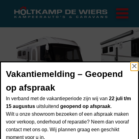
Home
Merken
Trigano
Rapido
FRANKIA
Campers
Caravans
Vakantiemelding – Geopend
Onderhoud
Over ons
op afspraak
Over Holtkamp de Wiers
PLATIN
In verband met de vakantieperiode zijn wij van
22 juli t/m
TOGETHER
Showroom
15 augustus
uitsluitend
geopend op afspraak
.
Financiering
Wilt u onze showroom bezoeken of een afspraak maken
voor verkoop, onderhoud of reparatie? Neem dan vooraf
Inruilen
contact met ons op. Wij plannen graag een geschikt
NEO
Verzekering
moment voor u in.