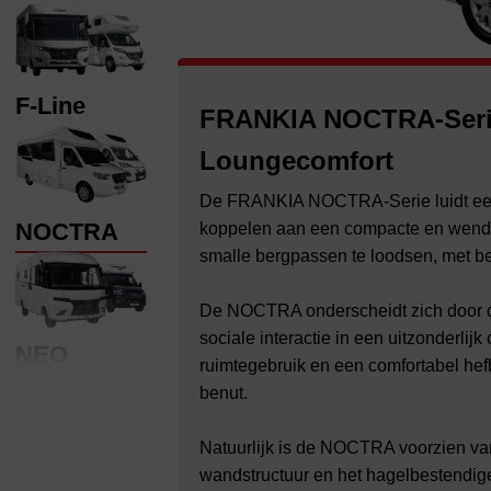
F-Line
FRANKIA NOCTRA-Seri
Loungecomfort
De FRANKIA NOCTRA-Serie luidt een 
NOCTRA
koppelen aan een compacte en wend
smalle bergpassen te loodsen, met b
De NOCTRA onderscheidt zich door de
sociale interactie in een uitzonderli
NEO
ruimtegebruik en een comfortabel he
benut.
Natuurlijk is de NOCTRA voorzien va
wandstructuur en het hagelbestendige