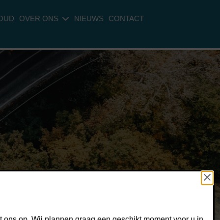
OUD
OVER ONS
NIEUWS
CONTACT
 ons op. Wij plannen graag een geschikt moment voor u in.