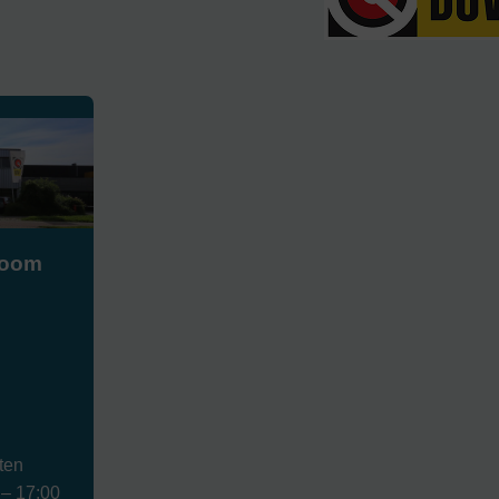
room
ten
 – 17:00