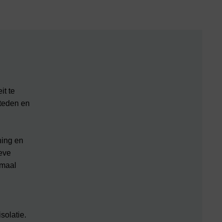
it te
teden en
ning en
ieve
imaal
solatie.