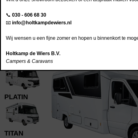
📞
030 - 606 68 30
📧
info@holtkampdewiers.nl
NOCTRA
Wij wensen u een fijne zomer en hopen u binnenkort te mo
Holtkamp de Wiers B.V.
TOGETHER
Campers & Caravans
PLATIN
TITAN