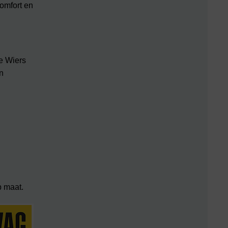
omfort en
e Wiers
en
p maat.