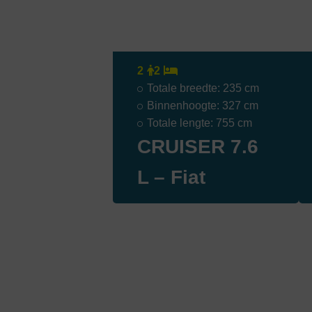
2
2
Totale breedte: 235 cm
Binnenhoogte: 327 cm
Totale lengte: 755 cm
CRUISER 7.6
L – Fiat