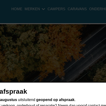
HOME
MERKEN
CAMPERS
CARAVANS
ONDERH
afspraak
5 augustus
uitsluitend
geopend op afspraak
.
verkoop, onderhoud of reparatie? Neem dan vooraf contact met