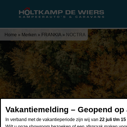
Home
»
Merken
»
FRANKIA
»
NOCTRA
Vakantiemelding – Geopend op 
In verband met de vakantieperiode zijn wij van
22 juli t/m 1
Wilt u onze showroom bezoeken of een afspraak maken voor 