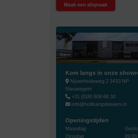
Maak een afspraak
Kom langs in onze show
Nijverheidsweg 2 3433 NP
Nieuwegein
+31 (0)30 606 68 30
info@holtkampdewiers.nl
Openingstijden
Maandag
Geslo
Dinsdag
09:00