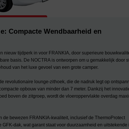
e: Compacte Wendbaarheid en
nieuw tijdperk in voor FRANKIA, door superieure bouwkwalite
bare basis. De NOCTRA is ontworpen om u gemakkelijk door s
ehoud van het luxe gevoel van een grote camper.
 revolutionaire lounge-zithoek, die de nadruk legt op ontspan
jk compacte opbouw van minder dan 7 meter. Dankzij het innovat
fbed boven de zitgroep, wordt de vloeroppervlakte overdag max
n de bewezen FRANKIA-kwaliteit, inclusief de ThermoProtect
 GFK-dak, wat garant staat voor duurzaamheid en uitstekende i